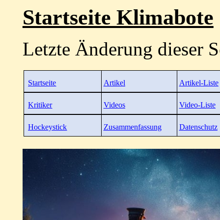
Startseite Klimabote
Letzte Änderung dieser S
Startseite
Artikel
Artikel-Liste
Kritiker
Videos
Video-Liste
Hockeystick
Zusammenfassung
Datenschutz